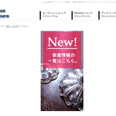
tp_new1208 | アンティーク家具・照明の専門店｜デニム アンティーク フ
コ
オンラインショップ
Denimについて
アンティー
Online Shop
About Denim
Restoration
ン
イズ:
165 × 310
ピクセル
テ
ン
ツ
へ
ス
キ
ッ
プ