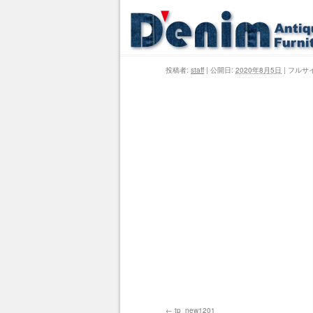
投稿者:
staff
|
公開日:
2020年8月5日
|
フルサ
tp_new1201