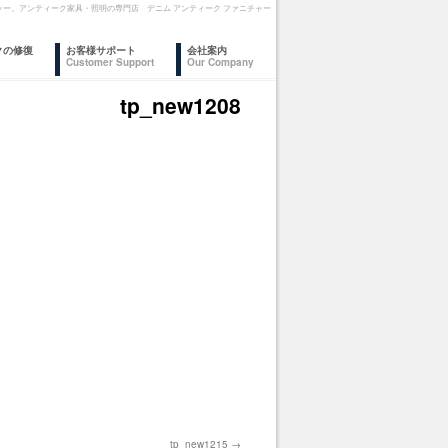
ァニチャー。アンティーク家具・照明の専門店 デニム アンティーク ファニチャー
クの修復
お客様サポート
会社案内
Customer Support
Our Company
tp_new1208
tp_new1215