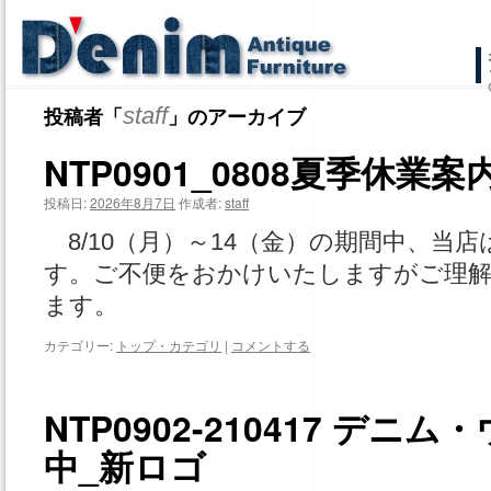
コ
ン
投稿者「
staff
」のアーカイブ
テ
NTP0901_0808夏季休業案
ン
投稿日:
2026年8月7日
作成者:
staff
ツ
8/10（月）～14（金）の期間中、当
へ
す。ご不便をおかけいたしますがご理
ス
ます。
キ
カテゴリー:
トップ・カテゴリ
|
コメントする
ッ
NTP0902-210417 デ
プ
中_新ロゴ