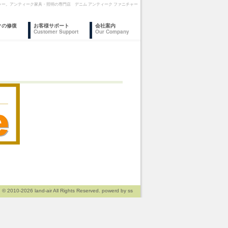
ファニチャー。アンティーク家具・照明の専門店 デニム アンティーク ファニチャー
クの修復
お客様サポート
会社案内
Customer Support
Our Company
© 2010-2026
land-air
All Rights Reserved. powerd by
ss