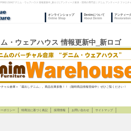
TP0902-210417 デニム・ウェアハウス 情報更新中_新ロゴ | アンティーク家具・照明の専門店｜デニム アンティーク 
コ
オンラインショップ
Denimについて
アンティー
Online Shop
About Denim
Restoration
ン
テ
17 デニム・ウェアハウス 情報更新中_新ロゴ
ン
ツ
へ
ス
チャル倉庫＝「蔵出しデニム」。商品在庫多数！！（随時商品情報登録中）ぜひご覧ください！
キ
ッ
プ
シーポリシー
特商法に基づく表記
採用情報
お問い合わせ
サイトマップ