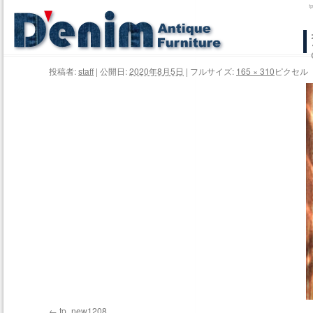
コ
ン
投稿者:
staff
|
公開日:
2020年8月5日
|
フルサイズ:
165 × 310
ピクセル
テ
ン
ツ
へ
ス
キ
ッ
プ
tp_new1208