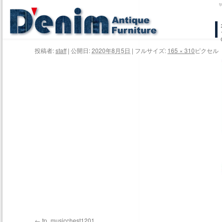
コ
ン
投稿者:
staff
|
公開日:
2020年8月5日
|
フルサイズ:
165 × 310
ピクセル
テ
ン
ツ
へ
ス
キ
ッ
プ
tp_musicchest1201