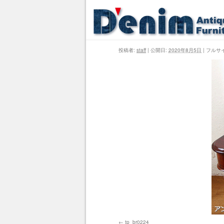
投稿者:
staff
|
公開日:
2020年8月5日
|
フルサ
tp_br0224