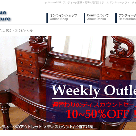
tp_discount0217 | アンティーク家具・照明の専門店｜デニム アンティーク
コ
オンラインショップ
Denimについて
アンティー
Online Shop
About Denim
Restoration
ン
イズ:
529 × 310
ピクセル
テ
ン
ツ
へ
ス
キ
ッ
プ