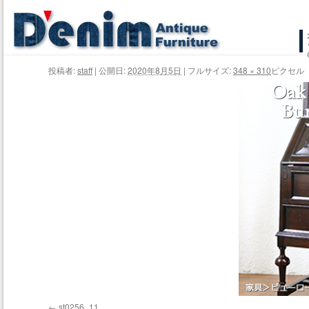
コ
ン
投稿者:
staff
|
公開日:
2020年8月5日
|
フルサイズ:
348 × 310
ピクセル
テ
ン
ツ
へ
ス
キ
ッ
プ
st0256_11