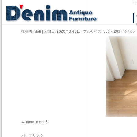
m
コ
ン
投稿者:
staff
|
公開日:
2020年8月5日
|
フルサイズ:
350 × 263
ピクセル
テ
ン
ツ
へ
ス
キ
ッ
プ
mmc_menu6
パーマリンク