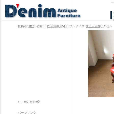
m
コ
ン
投稿者:
staff
|
公開日:
2020年8月5日
|
フルサイズ:
350 × 263
ピクセル
テ
ン
ツ
へ
ス
キ
ッ
プ
mmc_menu5
パーマリンク