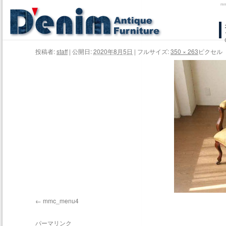
m
コ
ン
投稿者:
staff
|
公開日:
2020年8月5日
|
フルサイズ:
350 × 263
ピクセル
テ
ン
ツ
へ
ス
キ
ッ
プ
mmc_menu4
パーマリンク