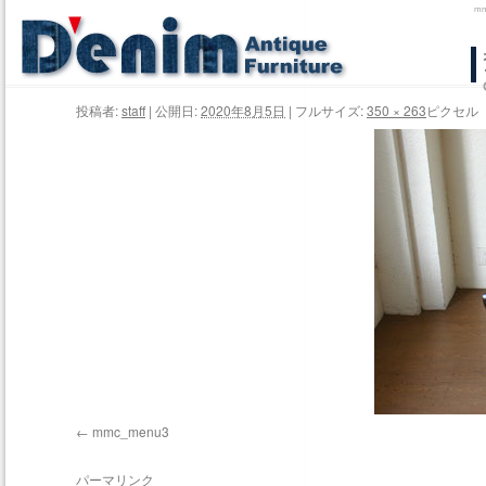
m
コ
ン
投稿者:
staff
|
公開日:
2020年8月5日
|
フルサイズ:
350 × 263
ピクセル
テ
ン
ツ
へ
ス
キ
ッ
プ
mmc_menu3
パーマリンク