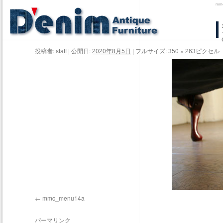
mm
コ
ン
投稿者:
staff
|
公開日:
2020年8月5日
|
フルサイズ:
350 × 263
ピクセル
テ
ン
ツ
へ
ス
キ
ッ
プ
mmc_menu14a
パーマリンク