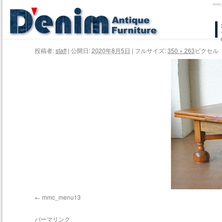
mm
コ
ン
投稿者:
staff
|
公開日:
2020年8月5日
|
フルサイズ:
350 × 263
ピクセル
テ
ン
ツ
へ
ス
キ
ッ
プ
mmc_menu13
パーマリンク