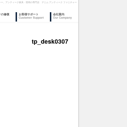
ファニチャー。アンティーク家具・照明の専門店 デニム アンティーク ファニチャー
クの修復
お客様サポート
会社案内
Customer Support
Our Company
tp_desk0307