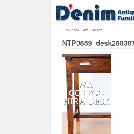
←
NTP0900_ERCOL260307
NTP0859_desk26030