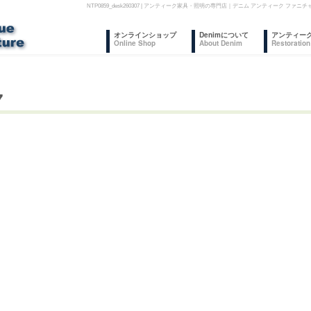
NTP0859_desk260307 | アンティーク家具・照明の専門店｜デニム アンティーク
コ
オンラインショップ
Denimについて
アンティー
Online Shop
About Denim
Restoration
ン
テ
7
ン
ツ
へ
ス
キ
ッ
プ