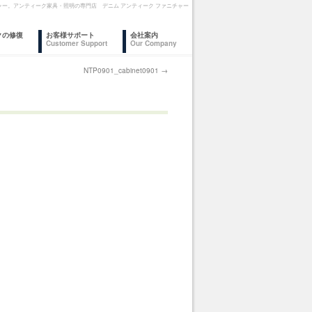
 ファニチャー。アンティーク家具・照明の専門店 デニム アンティーク ファニチャー
クの修復
お客様サポート
会社案内
Customer Support
Our Company
NTP0901_cabinet0901
→