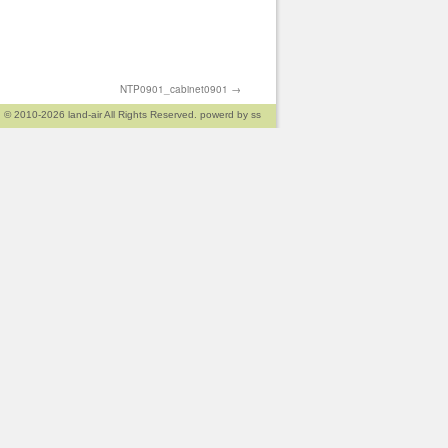
NTP0901_cabinet0901
→
© 2010-2026
land-air
All Rights Reserved. powerd by
ss