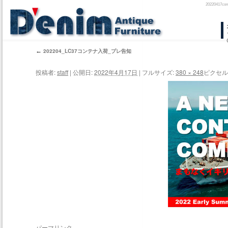
202204
コ
ン
←
202204_LC37コンテナ入荷_プレ告知
テ
投稿者:
staff
|
公開日:
2022年4月17日
|
フルサイズ:
380 × 248
ピクセル
ン
ツ
へ
ス
キ
ッ
プ
パーマリンク