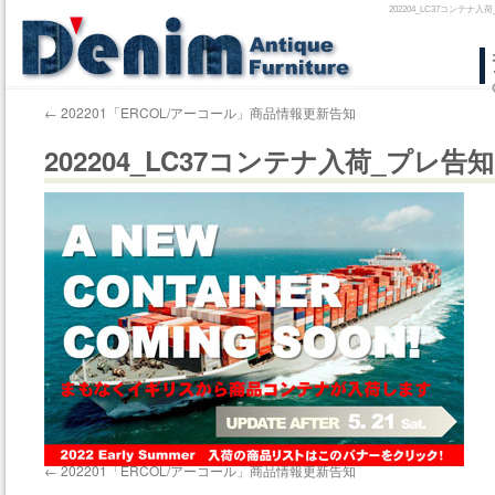
202204_LC37コン
コ
ン
←
202201「ERCOL/アーコール」商品情報更新告知
テ
202204_LC37コンテナ入荷_プレ告知
ン
ツ
へ
ス
キ
ッ
プ
←
202201「ERCOL/アーコール」商品情報更新告知