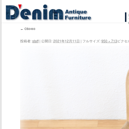
コ
ン
←
CS0493
テ
投稿者:
staff
|
公開日:
2021年12月11日
|
フルサイズ:
950 × 713
ピクセ
ン
ツ
へ
ス
キ
ッ
プ