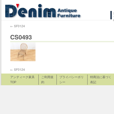
コ
ン
←
SF0124
テ
CS0493
ン
ツ
へ
ス
←
SF0124
キ
アンティーク家具
ご利用規
プライバシーポリ
特商法に基づく
TOP
約
シー
表記
ッ
プ