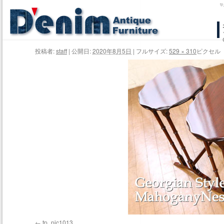
t
コ
ン
投稿者:
staff
|
公開日:
2020年8月5日
|
フルサイズ:
529 × 310
ピクセル
テ
ン
ツ
へ
ス
キ
ッ
プ
tp_pic1013