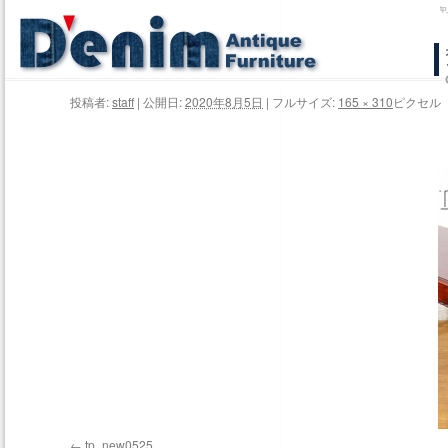
t
コ
ン
投稿者:
staff
|
公開日:
2020年8月5日
|
フルサイズ:
165 × 310
ピクセル
テ
ン
ツ
へ
ス
キ
ッ
プ
tp_new0525