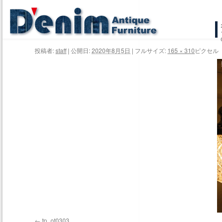
コ
ン
投稿者:
staff
|
公開日:
2020年8月5日
|
フルサイズ:
165 × 310
ピクセル
テ
ン
ツ
へ
ス
キ
ッ
プ
tp_ot0303