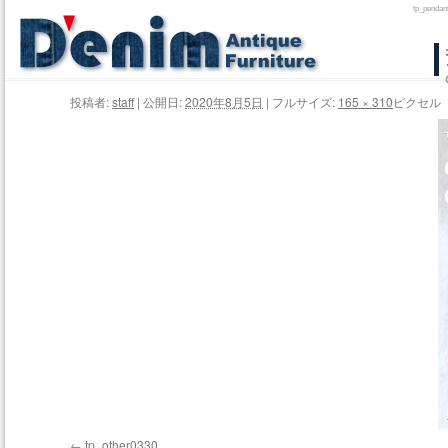
tp_pe
コ
ン
投稿者:
staff
|
公開日:
2020年8月5日
|
フルサイズ:
165 × 310
ピクセル
テ
ン
ツ
へ
ス
キ
ッ
プ
tp_other0330