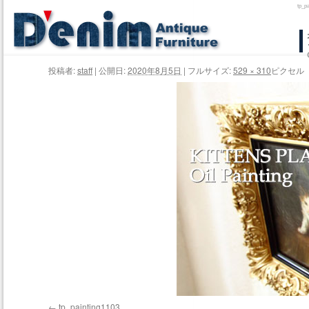
tp
コ
ン
投稿者:
staff
|
公開日:
2020年8月5日
|
フルサイズ:
529 × 310
ピクセル
テ
ン
ツ
へ
ス
キ
ッ
プ
tp_painting1103