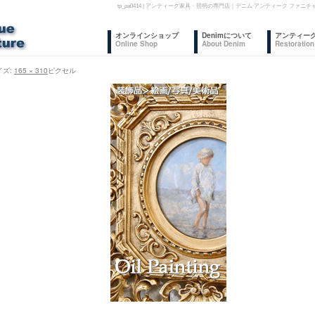
tp_pa0414 | アンティーク家具・照明の専門店｜デニム アンティーク フ
コ
オンラインショップ
Denimについて
アンティー
Online Shop
About Denim
Restoration
ン
イズ:
165 × 310
ピクセル
テ
ン
ツ
へ
ス
キ
ッ
プ