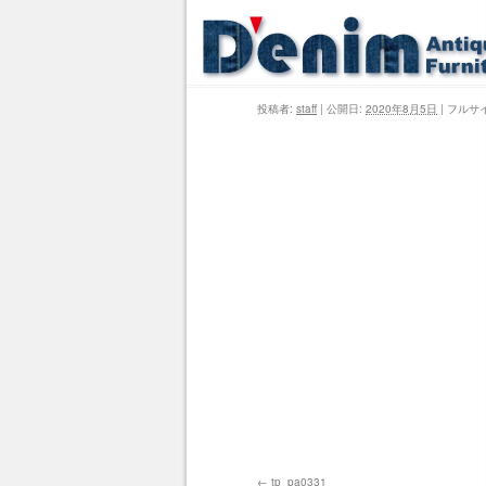
投稿者:
staff
|
公開日:
2020年8月5日
|
フルサ
tp_pa0331