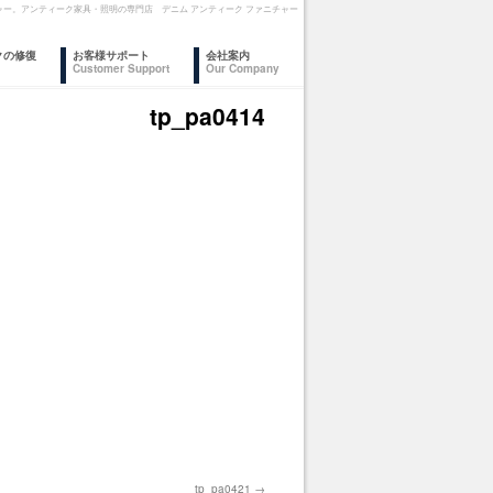
ァニチャー。アンティーク家具・照明の専門店 デニム アンティーク ファニチャー
クの修復
お客様サポート
会社案内
Customer Support
Our Company
tp_pa0414
tp_pa0421