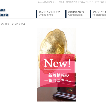
tp_new0914 | アンティーク家具・照明の専門店｜デニム アンティーク フ
コ
オンラインショップ
Denimについて
アンティー
Online Shop
About Denim
Restoration
ン
イズ:
165 × 310
ピクセル
テ
ン
ツ
へ
ス
キ
ッ
プ