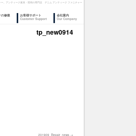
ァニチャー。アンティーク家具・照明の専門店 デニム アンティーク ファニチャー
クの修復
お客様サポート
会社案内
Customer Support
Our Company
tp_new0914
201909_Repair_news