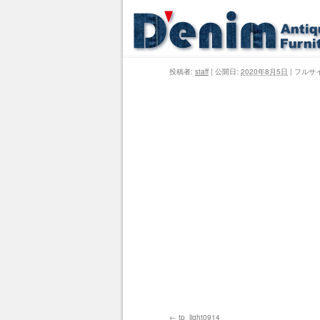
投稿者:
staff
|
公開日:
2020年8月5日
|
フルサ
tp_light0914