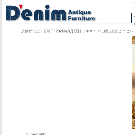
コ
ン
投稿者:
staff
|
公開日:
2020年8月5日
|
フルサイズ:
165 × 310
ピクセル
テ
ン
ツ
へ
ス
キ
ッ
プ
tp_new0901