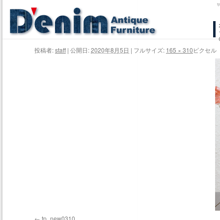
コ
ン
投稿者:
staff
|
公開日:
2020年8月5日
|
フルサイズ:
165 × 310
ピクセル
テ
ン
ツ
へ
ス
キ
ッ
プ
tp_new0310