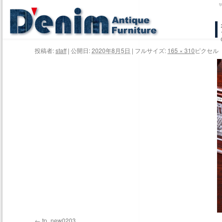
コ
ン
投稿者:
staff
|
公開日:
2020年8月5日
|
フルサイズ:
165 × 310
ピクセル
テ
ン
ツ
へ
ス
キ
ッ
プ
tp_new0203