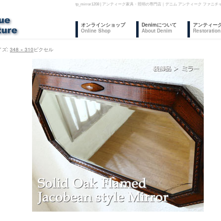
tp_mirror1208 | アンティーク家具・照明の専門店｜デニム アンティーク 
コ
オンラインショップ
Denimについて
アンティー
Online Shop
About Denim
Restoration
ン
イズ:
348 × 310
ピクセル
テ
ン
ツ
へ
ス
キ
ッ
プ