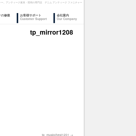
ファニチャー。アンティーク家具・照明の専門店 デニム アンティーク ファニチャー
クの修復
お客様サポート
会社案内
Customer Support
Our Company
tp_mirror1208
tp_musicchest1201