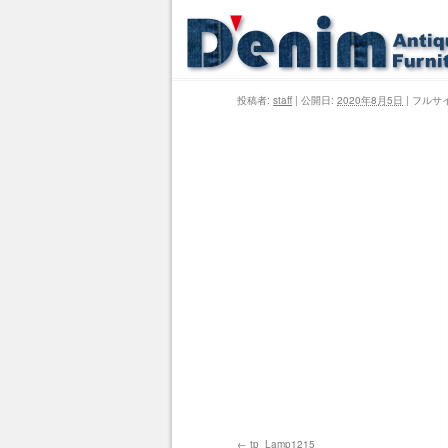
投稿者:
staff
|
公開日:
2020年8月5日
|
フルサ
tp_Lamp1215