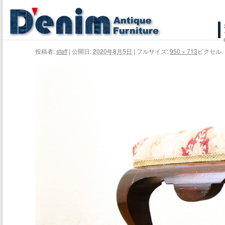
コ
ン
投稿者:
staff
|
公開日:
2020年8月5日
|
フルサイズ:
950 × 713
ピクセル
テ
ン
ツ
へ
ス
キ
ッ
プ