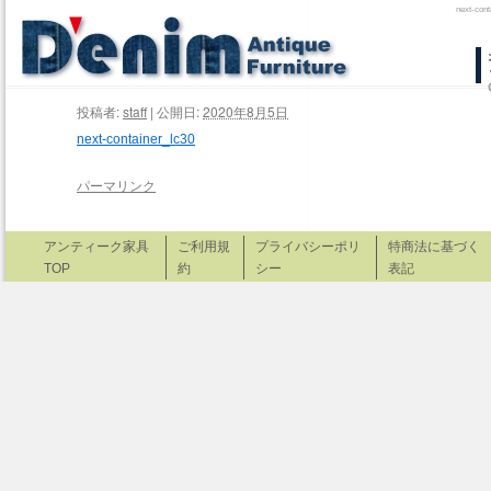
next
コ
ン
投稿者:
staff
|
公開日:
2020年8月5日
テ
next-container_lc30
ン
パーマリンク
ツ
へ
アンティーク家具
ご利用規
プライバシーポリ
特商法に基づく
TOP
約
シー
表記
ス
キ
ッ
プ