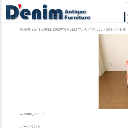
m
コ
ン
投稿者:
staff
|
公開日:
2020年8月5日
|
フルサイズ:
350 × 263
ピクセル
テ
ン
ツ
へ
ス
キ
ッ
プ
mmc_menu8
パーマリンク