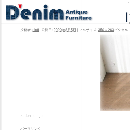
m
コ
ン
投稿者:
staff
|
公開日:
2020年8月5日
|
フルサイズ:
350 × 263
ピクセル
テ
ン
ツ
へ
ス
キ
ッ
プ
denim-logo
パーマリンク