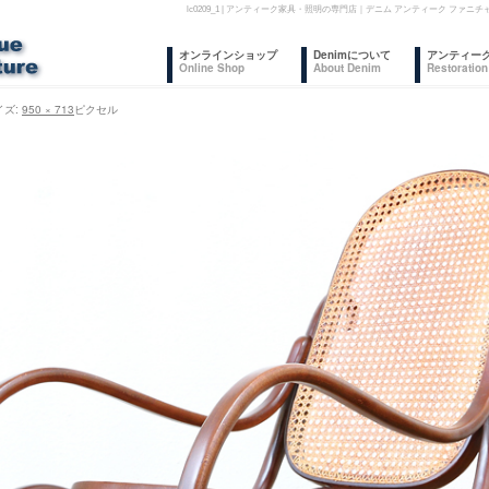
lc0209_1 | アンティーク家具・照明の専門店｜デニム アンティーク フ
コ
オンラインショップ
Denimについて
アンティー
Online Shop
About Denim
Restoration
ン
イズ:
950 × 713
ピクセル
テ
ン
ツ
へ
ス
キ
ッ
プ