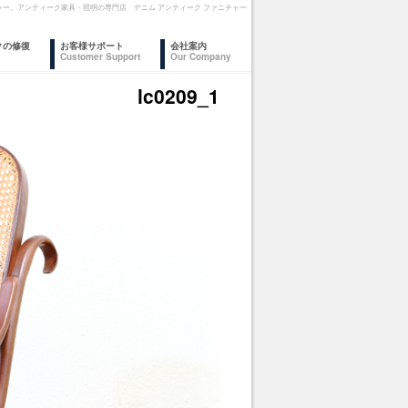
ァニチャー。アンティーク家具・照明の専門店 デニム アンティーク ファニチャー
クの修復
お客様サポート
会社案内
Customer Support
Our Company
lc0209_1