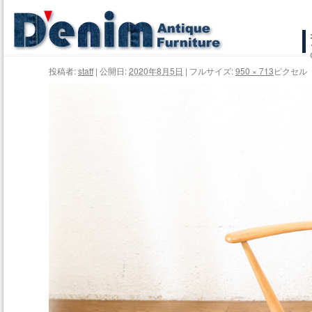
コ
ン
投稿者:
staff
|
公開日:
2020年8月5日
|
フルサイズ:
950 × 713
ピクセル
テ
ン
ツ
へ
ス
キ
ッ
プ