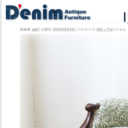
コ
ン
投稿者:
staff
|
公開日:
2020年8月5日
|
フルサイズ:
950 × 713
ピクセル
テ
ン
ツ
へ
ス
キ
ッ
プ