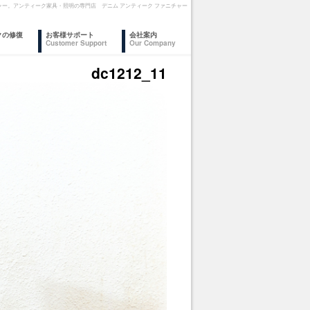
ァニチャー。アンティーク家具・照明の専門店 デニム アンティーク ファニチャー
クの修復
お客様サポート
会社案内
Customer Support
Our Company
dc1212_11