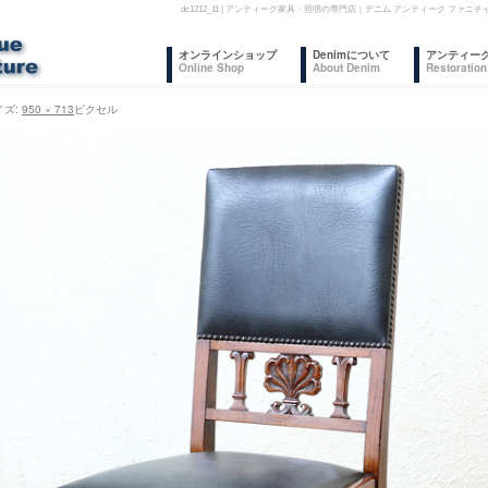
dc1212_11 | アンティーク家具・照明の専門店｜デニム アンティーク フ
コ
オンラインショップ
Denimについて
アンティー
Online Shop
About Denim
Restoration
ン
イズ:
950 × 713
ピクセル
テ
ン
ツ
へ
ス
キ
ッ
プ