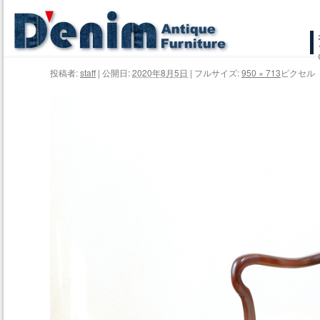
コ
ン
投稿者:
staff
|
公開日:
2020年8月5日
|
フルサイズ:
950 × 713
ピクセル
テ
ン
ツ
へ
ス
キ
ッ
プ