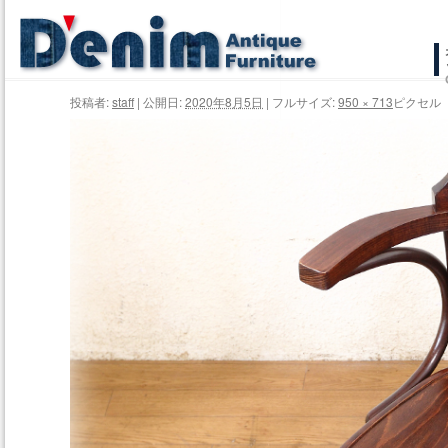
コ
ン
投稿者:
staff
|
公開日:
2020年8月5日
|
フルサイズ:
950 × 713
ピクセル
テ
ン
ツ
へ
ス
キ
ッ
プ