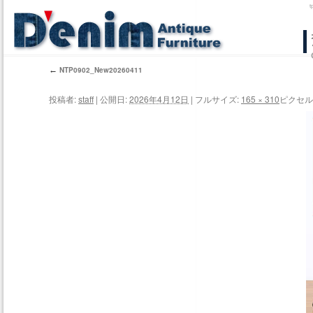
コ
ン
←
NTP0902_New20260411
テ
投稿者:
staff
|
公開日:
2026年4月12日
|
フルサイズ:
165 × 310
ピクセル
ン
ツ
へ
ス
キ
ッ
プ