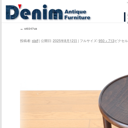
コ
ン
←
st0247ua
テ
投稿者:
staff
|
公開日:
2025年8月12日
|
フルサイズ:
950 × 713
ピクセル
ン
ツ
へ
ス
キ
ッ
プ