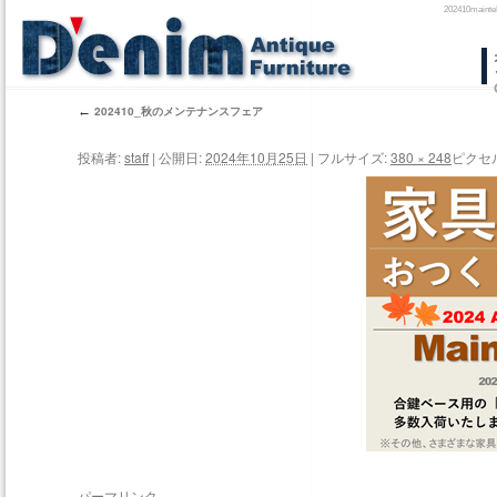
202410m
コ
ン
←
202410_秋のメンテナンスフェア
テ
投稿者:
staff
|
公開日:
2024年10月25日
|
フルサイズ:
380 × 248
ピクセ
ン
ツ
へ
ス
キ
ッ
プ
パーマリンク