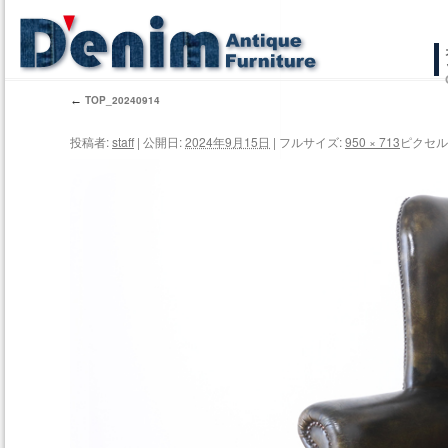
コ
ン
←
TOP_20240914
テ
投稿者:
staff
|
公開日:
2024年9月15日
|
フルサイズ:
950 × 713
ピクセル
ン
ツ
へ
ス
キ
ッ
プ