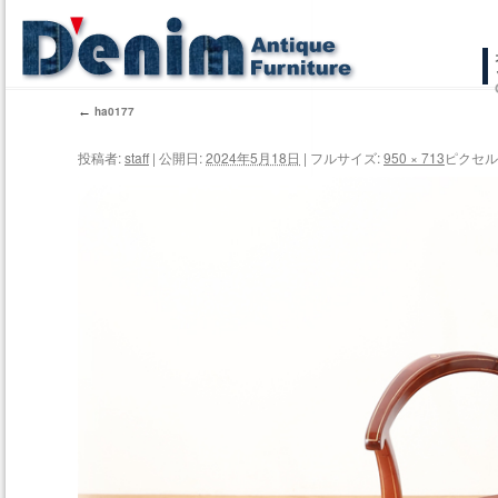
コ
ン
←
ha0177
テ
投稿者:
staff
|
公開日:
2024年5月18日
|
フルサイズ:
950 × 713
ピクセル
ン
ツ
へ
ス
キ
ッ
プ