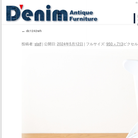
d
コ
ン
←
dc1242wh
テ
投稿者:
staff
|
公開日:
2024年5月12日
|
フルサイズ:
950 × 713
ピクセル
ン
ツ
へ
ス
キ
ッ
プ