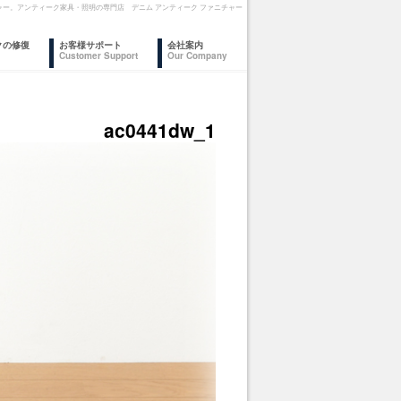
ァニチャー。アンティーク家具・照明の専門店 デニム アンティーク ファニチャー
クの修復
お客様サポート
会社案内
Customer Support
Our Company
ac0441dw_1