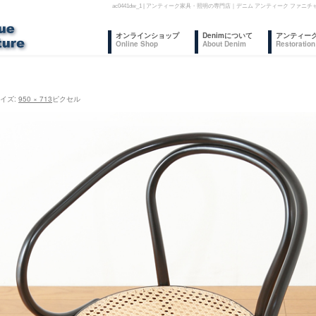
ac0441dw_1 | アンティーク家具・照明の専門店｜デニム アンティーク フ
コ
オンラインショップ
Denimについて
アンティー
Online Shop
About Denim
Restoration
ン
テ
イズ:
950 × 713
ピクセル
ン
ツ
へ
ス
キ
ッ
プ