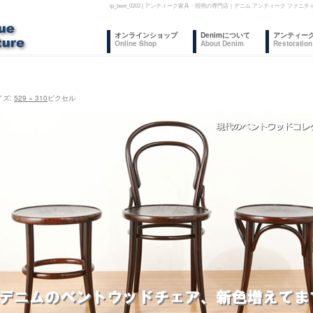
tp_bent_0202 | アンティーク家具・照明の専門店｜デニム アンティーク 
コ
オンラインショップ
Denimについて
アンティー
Online Shop
About Denim
Restoration
ン
テ
イズ:
529 × 310
ピクセル
ン
ツ
へ
ス
キ
ッ
プ