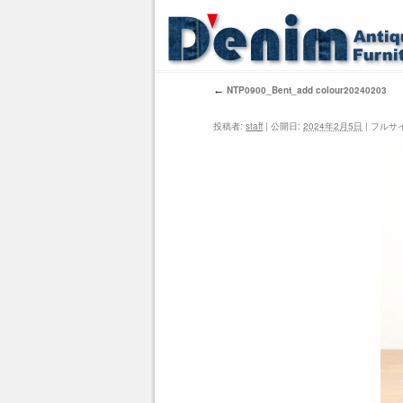
←
NTP0900_Bent_add colour20240203
投稿者:
staff
|
公開日:
2024年2月5日
|
フルサ