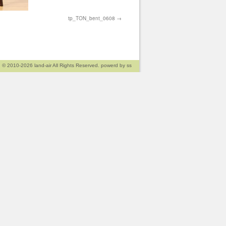
tp_TON_bent_0608
© 2010-2026
land-air
All Rights Reserved. powerd by
ss