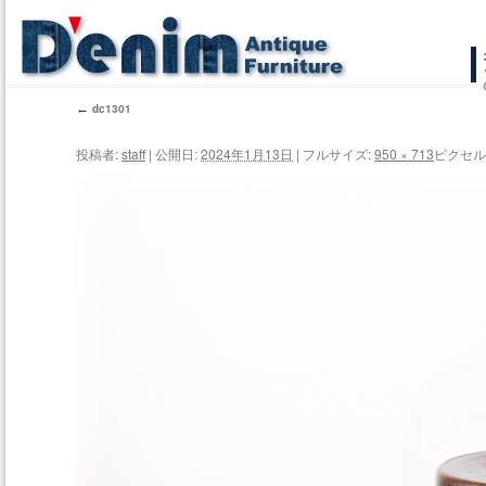
コ
ン
←
dc1301
テ
投稿者:
staff
|
公開日:
2024年1月13日
|
フルサイズ:
950 × 713
ピクセル
ン
ツ
へ
ス
キ
ッ
プ