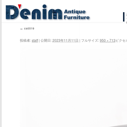
コ
ン
←
cs0519
テ
投稿者:
staff
|
公開日:
2023年11月11日
|
フルサイズ:
950 × 713
ピクセ
ン
ツ
へ
ス
キ
ッ
プ